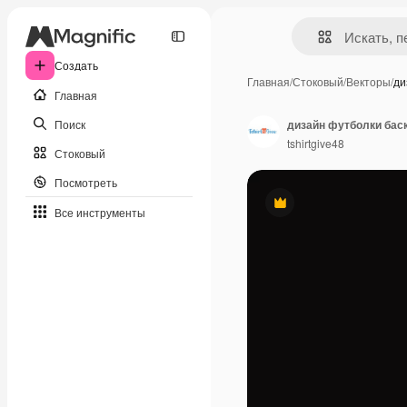
Создать
Главная
/
Стоковый
/
Векторы
/
ди
Главная
Поиск
дизайн футболки бас
tshirtgive48
Стоковый
Посмотреть
Премиум
Все инструменты