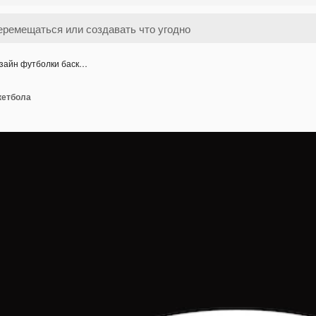
зайн футболки баск…
кетбола