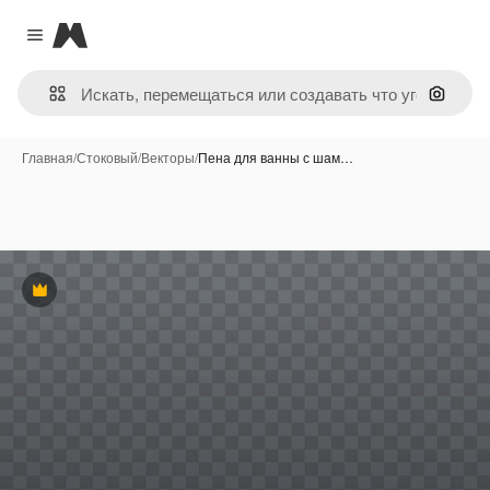
Magnific
Close menu
Поиск 
Главная
/
Стоковый
/
Векторы
/
Пена для ванны с шам…
Премиум