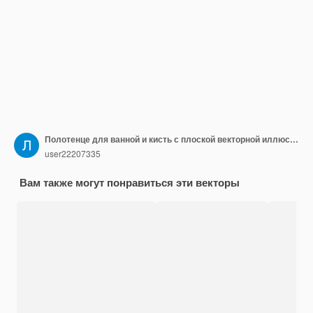
Полотенце для ванной и кисть с плоской векторной иллюстрацией Бежевые свернутые полотенца и оранжевая расческа
user22207335
Вам также могут понравиться эти векторы