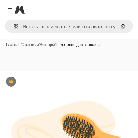
Magnific
Close menu
Поиск 
Главная
/
Стоковый
/
Векторы
/
Полотенце для ванной…
Премиум