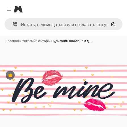
Magnific
Close menu
Поиск 
Главная
/
Стоковый
/
Векторы
/
Будь моим шаблоном д…
Премиум