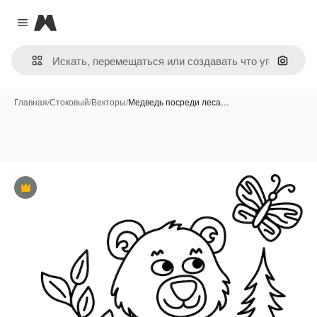
Magnific
Close menu
Поиск 
Главная
/
Стоковый
/
Векторы
/
Медведь посреди леса…
Премиум