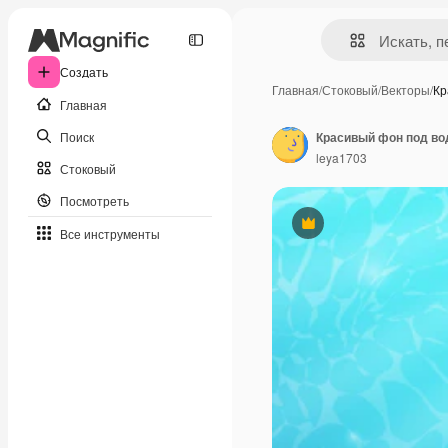
Создать
Главная
/
Стоковый
/
Векторы
/
Кр
Главная
Поиск
leya1703
Стоковый
Посмотреть
Премиум
Все инструменты