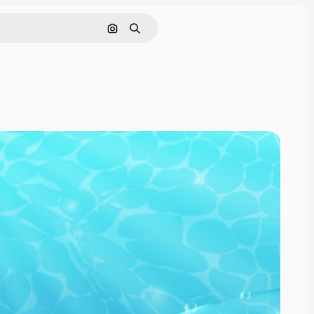
Поиск по изображению
Поиск