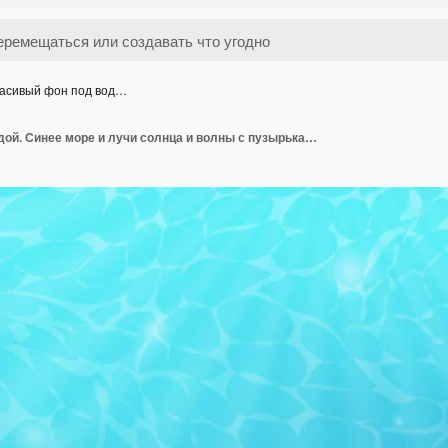
асивый фон под вод…
Красивый фон под водой. Синее море и лучи солнца и волны с пузырьками. Реалистичный стиль. Векторная иллюстрация.