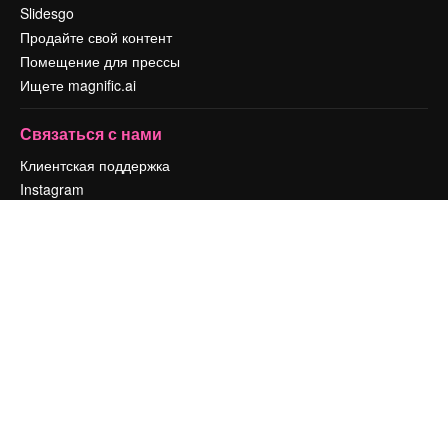
Slidesgo
Продайте свой контент
Помещение для прессы
Ищете magnific.ai
Связаться с нами
Клиентская поддержка
Instagram
YouTube
LinkedIn
TikTok
Discord
X
Reddit
Copyright © 2010-
2026
Freepik Company S.L.U.
Все права защищены
.