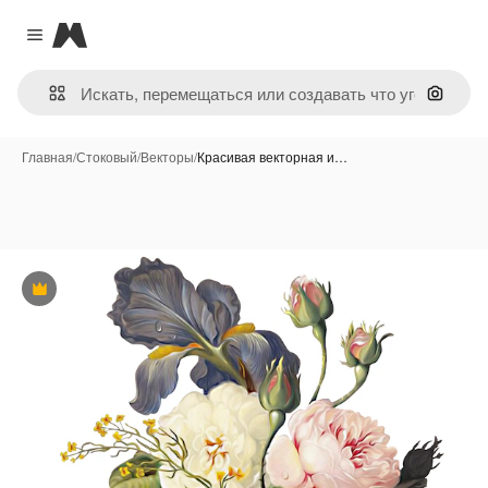
Magnific
Close menu
Поиск 
Главная
/
Стоковый
/
Векторы
/
Красивая векторная и…
Премиум