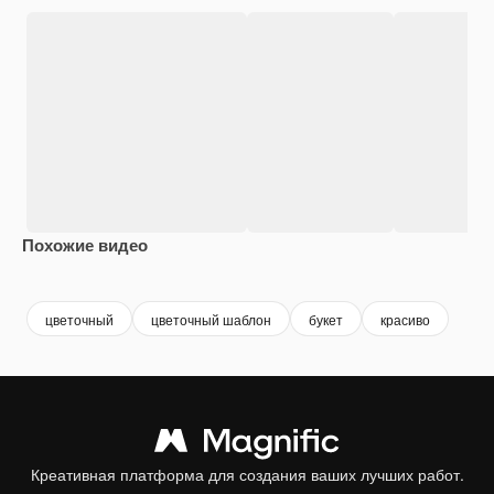
Похожие видео
Premium
Premium
Сгенерировано с помощью ИИ
Premium
Premium
Сгенериров
цветочный
цветочный шаблон
букет
красиво
Креативная платформа для создания ваших лучших работ.