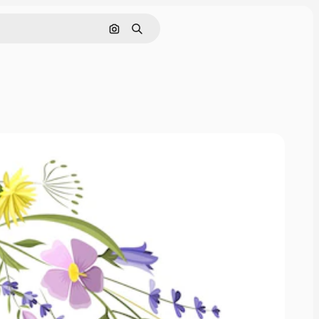
Поиск по изображению
Поиск