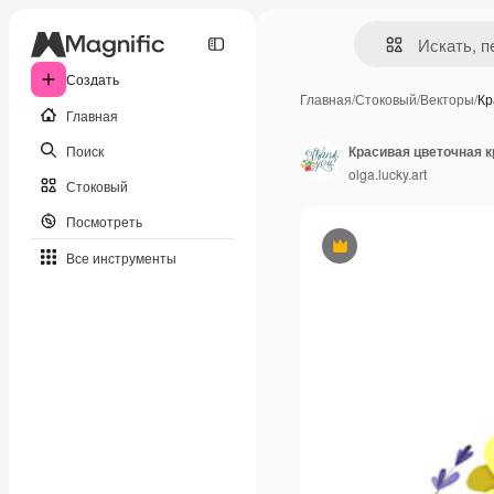
Создать
Главная
/
Стоковый
/
Векторы
/
Кр
Главная
Поиск
Красивая цветочная к
olga.lucky.art
Стоковый
Посмотреть
Премиум
Все инструменты