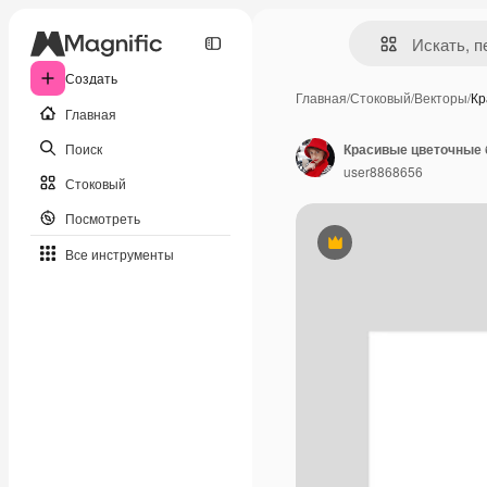
Создать
Главная
/
Стоковый
/
Векторы
/
Кр
Главная
Поиск
Красивые цветочные
user8868656
Стоковый
Посмотреть
Премиум
Все инструменты