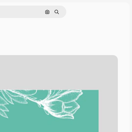
Поиск по изображению
Поиск