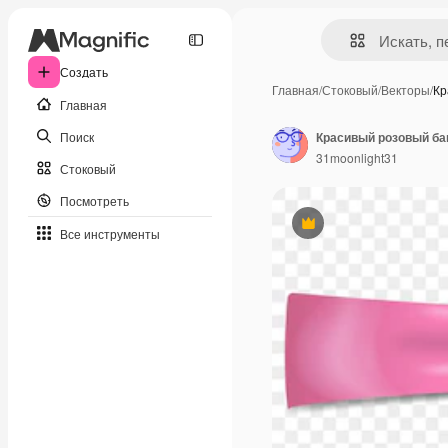
Создать
Главная
/
Стоковый
/
Векторы
/
Кр
Главная
Поиск
31moonlight31
Стоковый
Посмотреть
Премиум
Все инструменты