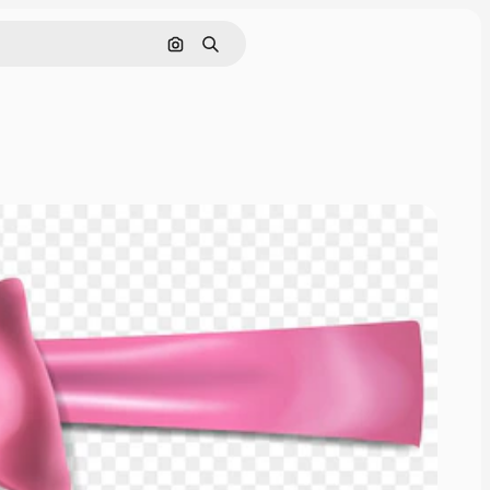
Поиск по изображению
Поиск