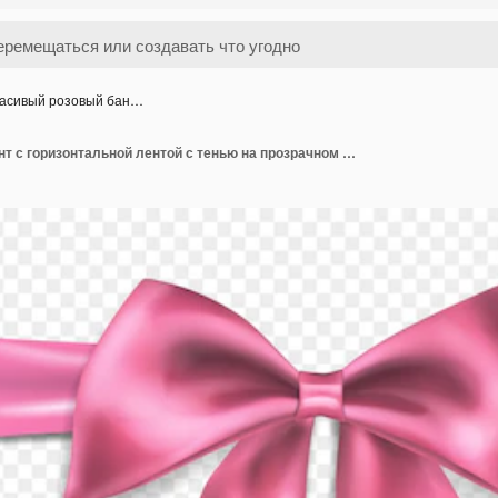
асивый розовый бан…
Красивый розовый бант с горизонтальной лентой с тенью на прозрачном фоне Прозрачность только в векторном формате