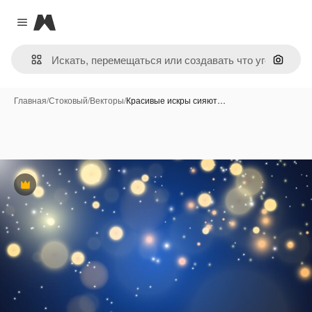
Magnific
Close menu
Поиск 
Главная
/
Стоковый
/
Векторы
/
Красивые искры сияют…
Премиум