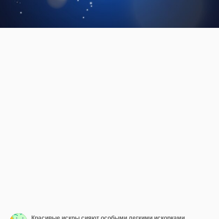
Красивые искры сияют особыми легкими искорками