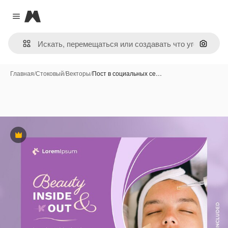
Magnific
Close menu
Поиск 
Главная
/
Стоковый
/
Векторы
/
Пост в социальных се…
Премиум