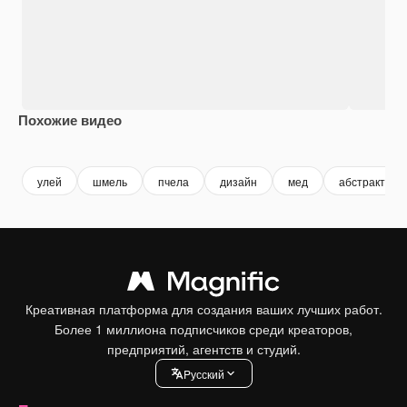
Похожие видео
Premium
Premium
Premium
Premium
улей
шмель
пчела
дизайн
мед
абстрактный
Креативная платформа для создания ваших лучших работ.
Более 1 миллиона подписчиков среди креаторов,
предприятий, агентств и студий.
Pусский