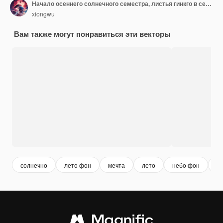
Начало осеннего солнечного семестра, листья гинкго в сезон золотой осени, люди путешествуют осенью
xiongwu
Вам также могут понравиться эти векторы
солнечно
лето фон
мечта
лето
небо фон
sc