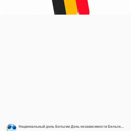
Национальный день Бельгии День независимости Бельгии Флаг Бельгии Патриотический дизайн Векторная иллюстрация