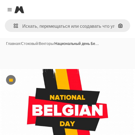
Magnific
Close menu
Поиск 
Главная
/
Стоковый
/
Векторы
/
Национальный день Бе…
Премиум