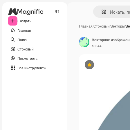
Создать
Главная
/
Стоковый
/
Векторы
/
Ве
Главная
Поиск
ali344
Стоковый
Посмотреть
Премиум
Все инструменты