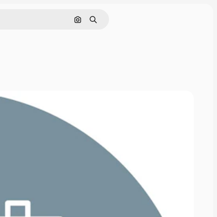
Поиск по изображению
Поиск