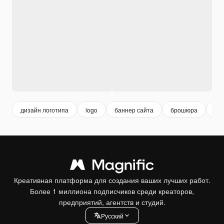
дизайн логотипа
logo
баннер сайта
брошюра
биз
Креативная платформа для создания ваших лучших работ.
Более 1 миллиона подписчиков среди креаторов,
предприятий, агентств и студий.
Pусский