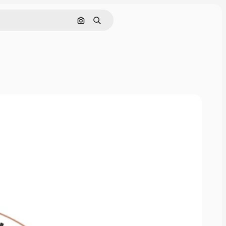
Поиск по изображению
Поиск