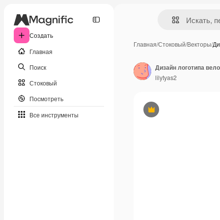
Создать
Главная
/
Стоковый
/
Векторы
/
Ди
Главная
Поиск
lilytyas2
Стоковый
Посмотреть
Премиум
Все инструменты