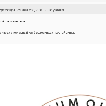
зайн логотипа вело…
Дизайн логотипа велосипеда спортивный клуб велосипеда простой винтажный черный силуэт иллюстрация шаблона