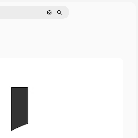
Поиск по изображению
Поиск