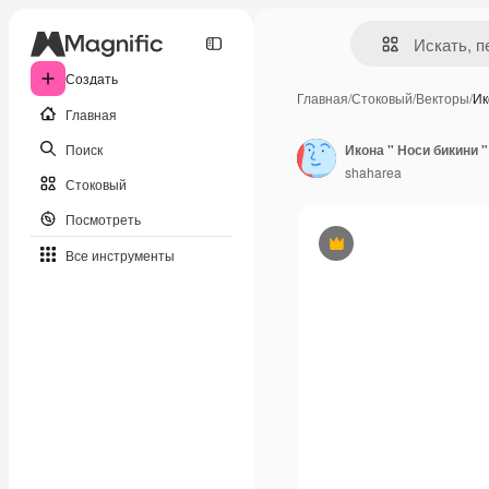
Создать
Главная
/
Стоковый
/
Векторы
/
Ик
Главная
Поиск
Икона " Носи бикини "
shaharea
Стоковый
Посмотреть
Премиум
Все инструменты