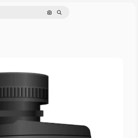
Поиск по изображению
Поиск