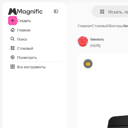
Создать
Главная
/
Стоковый
/
Векторы
/
би
Главная
Поиск
бинокль
julydfg
Стоковый
Посмотреть
Премиум
Все инструменты