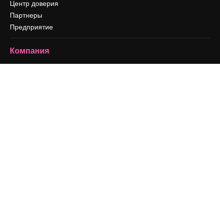
Центр доверия
Партнеры
Предприятие
Компания
Цены
О нас
Reviews
Вакансии
Поиск тенденций
Блог
События
Slidesgo
Продайте свой контент
Помещение для прессы
Ищете magnific.ai
Связаться с нами