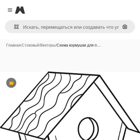
Magnific
Close menu
Поиск 
Главная
/
Стоковый
/
Векторы
/
Схема кормушки для п…
Премиум