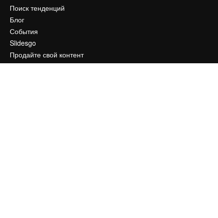
Поиск тенденций
Блог
События
Slidesgo
Продайте свой контент
Помещение для прессы
Ищете magnific.ai
Связаться с нами
Клиентская поддержка
Instagram
YouTube
LinkedIn
TikTok
Discord
X
Reddit