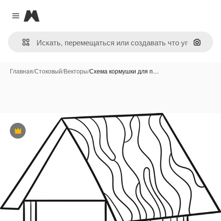
Magnific
Close menu
Поиск 
Главная
/
Стоковый
/
Векторы
/
Схема кормушки для п…
Премиум