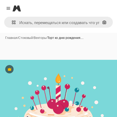
Magnific
Close menu
Поиск 
Главная
/
Стоковый
/
Векторы
/
Торт ко дню рождения…
Премиум