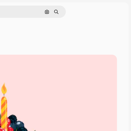
Поиск по изображению
Поиск