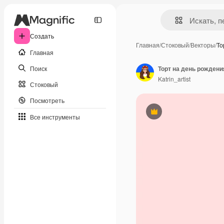
Создать
Главная
/
Стоковый
/
Векторы
/
То
Главная
Поиск
Торт на день рождени
Katrin_artist
Стоковый
Посмотреть
Премиум
Все инструменты