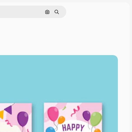
Поиск по изображению
Поиск