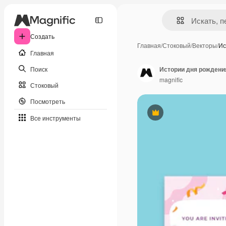
Создать
Главная
/
Стоковый
/
Векторы
/
Ис
Главная
Поиск
Истории дня рождения
magnific
Стоковый
Посмотреть
Премиум
Все инструменты