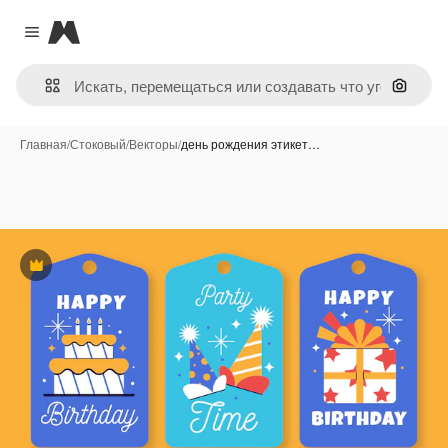
Magnific
Close menu
Поиск 
Главная
/
Стоковый
/
Векторы
/
день рождения этикет…
Премиум