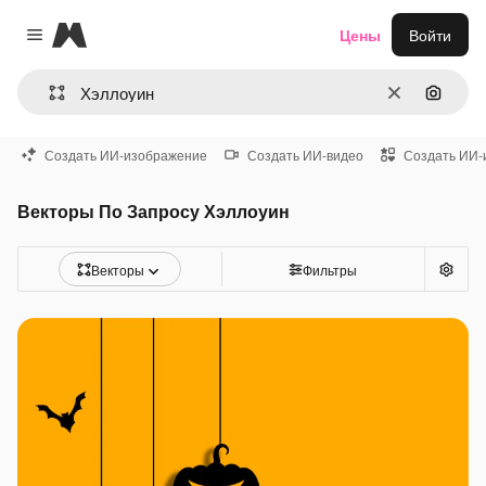
Magnific
Цены
Войти
Close menu
Очистить
Поиск 
Создать ИИ-изображение
Создать ИИ-видео
Создать ИИ-
Векторы По Запросу Хэллоуин
Векторы
Фильтры