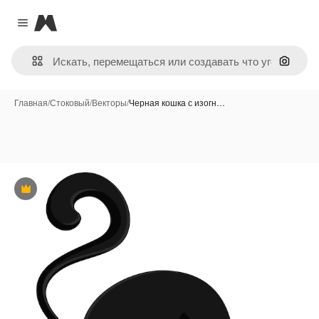
Magnific
Close menu
Поиск 
Главная
/
Стоковый
/
Векторы
/
Черная кошка с изогн…
Премиум