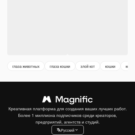
глаза животных
глаза кошки
злой кот
кошки
коте
Креативная платформа для создания ваших лучших работ.
Более 1 миллиона подписчиков среди креаторов,
предприятий, агентств и студий.
Pусский