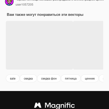
user1057205
Вам также могут понравиться эти векторы
sale
скидка
скидка фон
пятница
ценник
пла