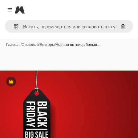
Magnific
Close menu
Поиск 
Главная
/
Стоковый
/
Векторы
/
Черная пятница больш…
Премиум