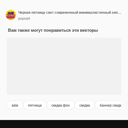
Черная пятница свет современный минималистичный хипстский модный фон Комикс текст скидка тег
popcart
Вам также могут понравиться эти векторы
sale
пятница
скидка фон
скидка
баннер скидки