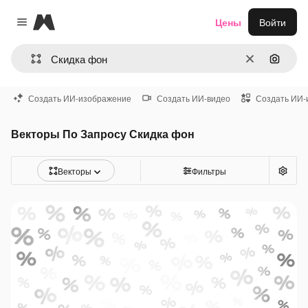
Magnific
Цены
Войти
Close menu
Очистить
Поиск 
Создать ИИ-изображение
Создать ИИ-видео
Создать ИИ-
Векторы По Запросу Скидка фон
Векторы
Фильтры