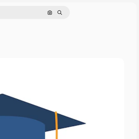
Поиск по изображению
Поиск