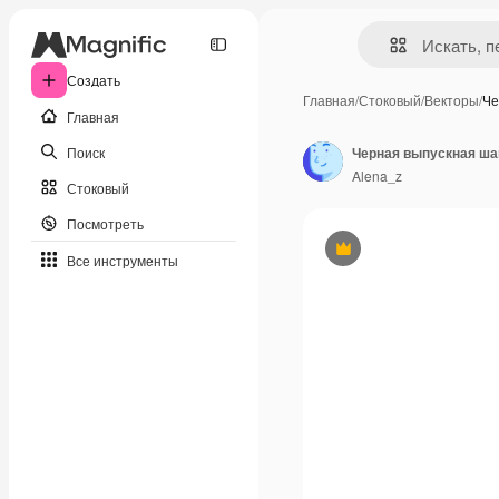
Создать
Главная
/
Стоковый
/
Векторы
/
Че
Главная
Поиск
Черная выпускная шап
Alena_z
Стоковый
Посмотреть
Премиум
Все инструменты