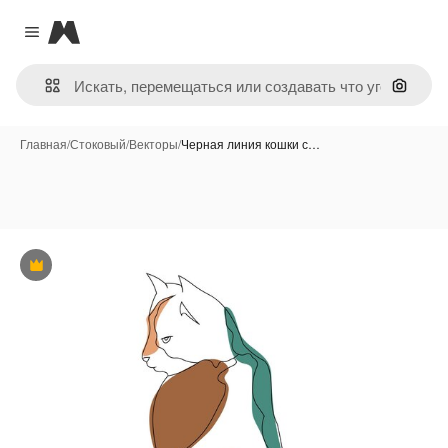
Magnific
Close menu
Поиск 
Главная
/
Стоковый
/
Векторы
/
Черная линия кошки с…
Премиум