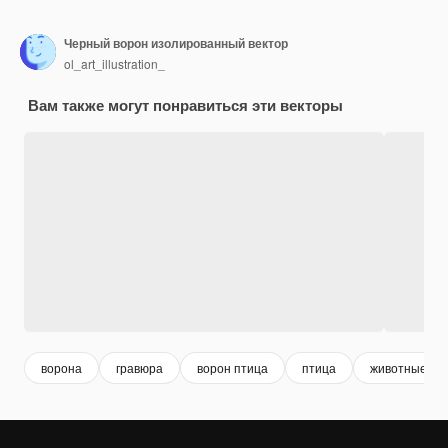
Черный ворон изолированный вектор
ol_art_illustration_
Вам также могут понравиться эти векторы
ворона
гравюра
ворон птица
птица
животные