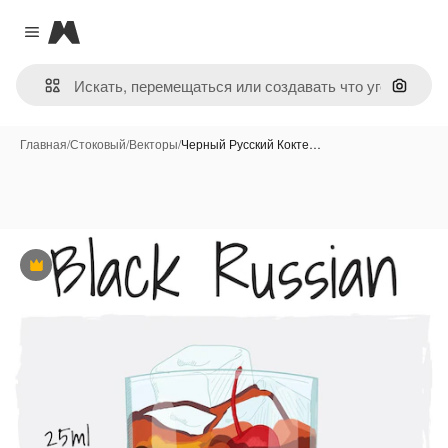
Magnific
Close menu
Поиск 
Главная
/
Стоковый
/
Векторы
/
Черный Русский Кокте…
Премиум