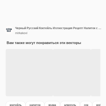
Черный Русский Коктейль Иллюстрация Рецепт Напиток с ингредиентами
mirkakovi
Вам также могут понравиться эти векторы
коктейль
напиток
водка
алкоголь
сок
кофе с