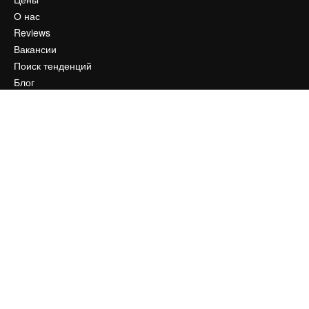
О нас
Reviews
Вакансии
Поиск тенденций
Блог
События
Slidesgo
Продайте свой контент
Помещение для прессы
Ищете magnific.ai
Связаться с нами
Клиентская поддержка
Instagram
YouTube
LinkedIn
TikTok
Discord