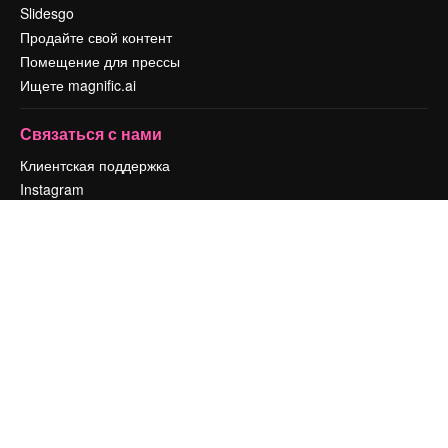
Slidesgo
Продайте свой контент
Помещение для прессы
Ищете magnific.ai
Связаться с нами
Клиентская поддержка
Instagram
YouTube
LinkedIn
TikTok
Discord
X
Reddit
Copyright © 2010-
2026
Freepik Company S.L.U.
Все права защищены
.