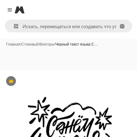
Magnific
Close menu
Поиск 
Главная
/
Стоковый
/
Векторы
/
Черный текст языка С…
Премиум