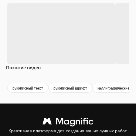
Похожие видео
Premium
Premium
Premium
Premium
Сгенериров
рукописный текст
рукописный шрифт
каллиграфические ш
Креативная платформа для создания ваших лучших работ.