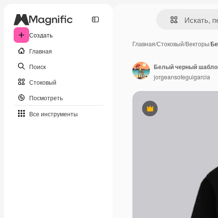
Создать
Главная
/
Стоковый
/
Векторы
/
Бе
Главная
Поиск
jorgeansoteguigarcia
Стоковый
Посмотреть
Премиум
Все инструменты