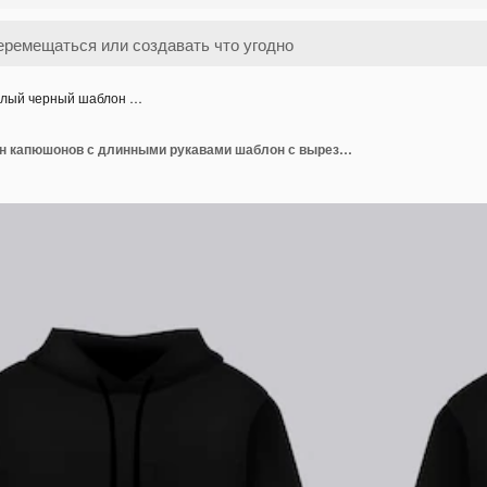
лый черный шаблон …
Белый черный шаблон капюшонов с длинными рукавами шаблон с вырезкой пути боже для печати