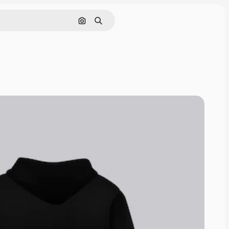
Поиск по изображению
Поиск