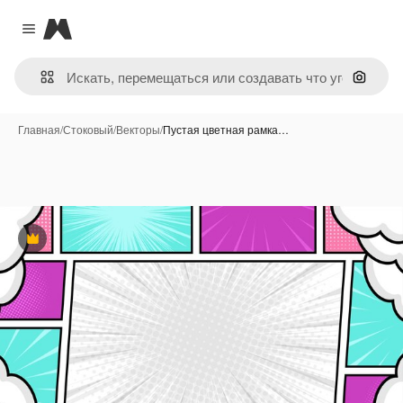
Magnific
Close menu
Поиск 
Главная
/
Стоковый
/
Векторы
/
Пустая цветная рамка…
Премиум