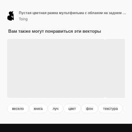
Пустая цветная рамка мультфильма с облаком на заднем плане
Toing
Вам также могут понравиться эти векторы
весело
книга
луч
цвет
фон
текстура
об