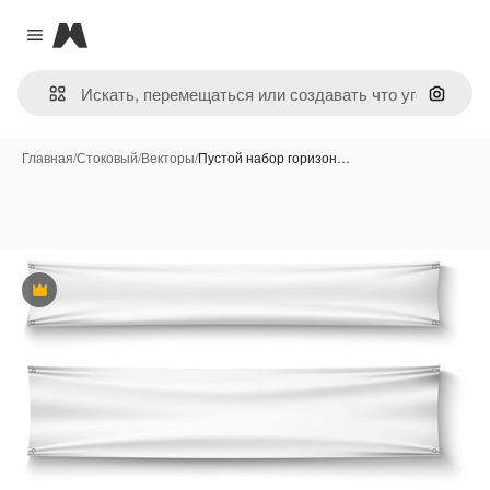
Magnific
Close menu
Поиск 
Главная
/
Стоковый
/
Векторы
/
Пустой набор горизон…
Премиум