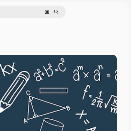
Поиск по изображению
Поиск