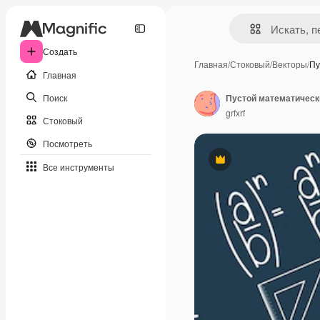
Создать
Главная
/
Стоковый
/
Векторы
/
Пу
Главная
Поиск
Пустой математическ
grfxrf
Стоковый
Посмотреть
Премиум
Все инструменты