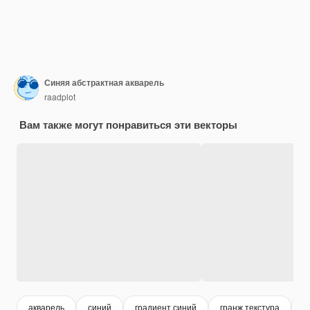
Синяя абстрактная акварель
raadplot
Вам также могут понравиться эти векторы
акварель
синий
градиент синий
гранж текстура
г