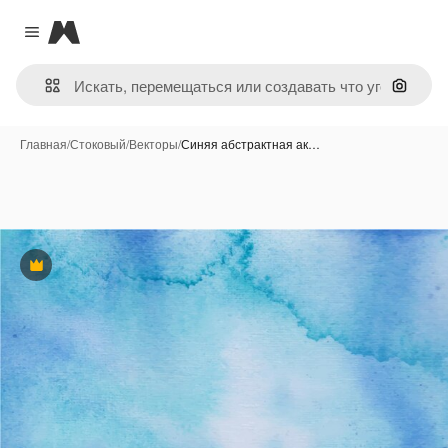
Magnific
Close menu
Поиск 
Главная
/
Стоковый
/
Векторы
/
Синяя абстрактная ак…
Премиум