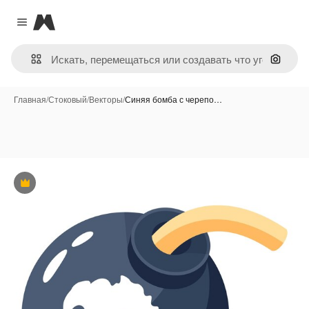
Magnific
Close menu
Поиск 
Главная
/
Стоковый
/
Векторы
/
Синяя бомба с черепо…
Премиум