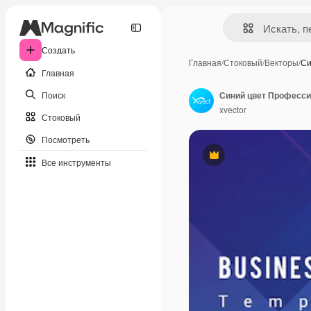
Создать
Главная
/
Стоковый
/
Векторы
/
Си
Главная
Поиск
Синий цвет Професси
xvector
Стоковый
Посмотреть
Премиум
Все инструменты