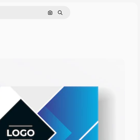
Поиск по изображению
Поиск