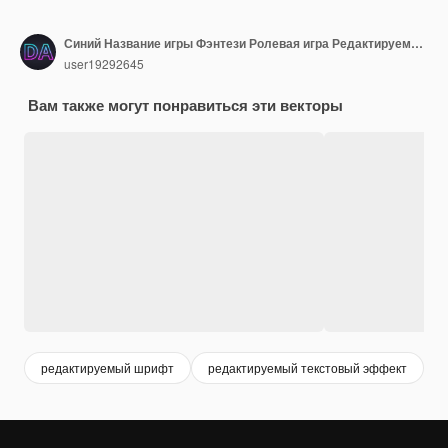
Синий Название игры Фэнтези Ролевая игра Редактируемый текстовый эффект премиум-класса Стиль шрифта
user19292645
Вам также могут понравиться эти векторы
редактируемый шрифт
редактируемый текстовый эффект
т