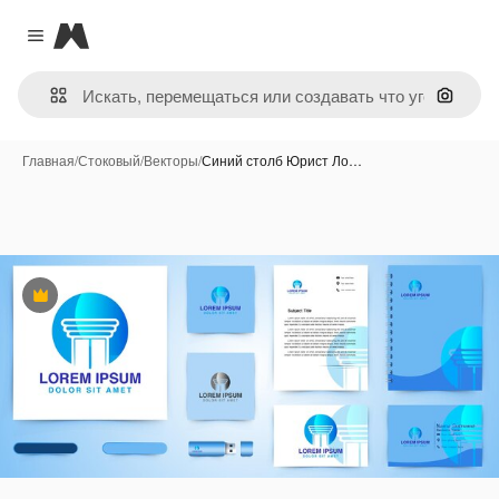
Magnific
Close menu
Поиск 
Главная
/
Стоковый
/
Векторы
/
Синий столб Юрист Ло…
Премиум