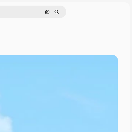
Поиск по изображению
Поиск