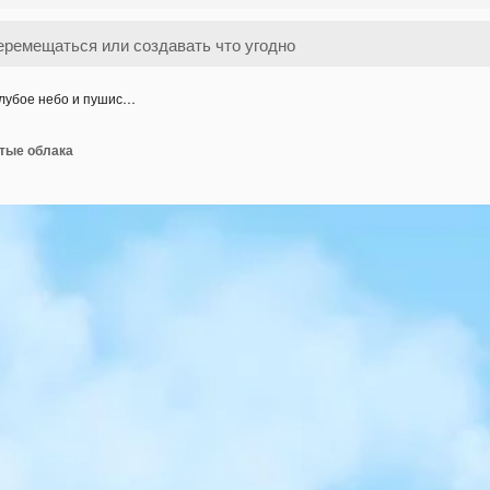
лубое небо и пушис…
стые облака