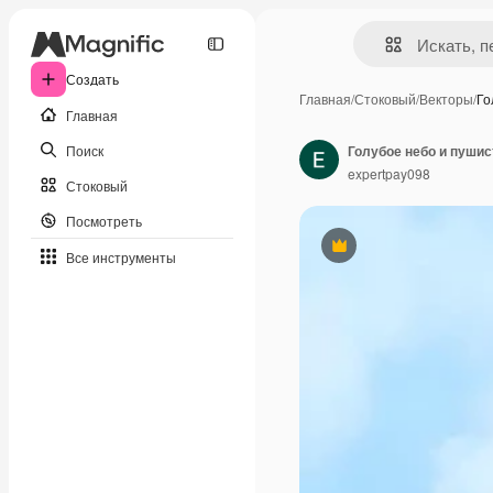
Создать
Главная
/
Стоковый
/
Векторы
/
Го
Главная
Поиск
Голубое небо и пуши
expertpay098
Стоковый
Посмотреть
Премиум
Все инструменты