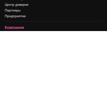
Центр доверия
Партнеры
Предприятие
Компания
Цены
О нас
Reviews
Вакансии
Поиск тенденций
Блог
События
Slidesgo
Продайте свой контент
Помещение для прессы
Ищете magnific.ai
Связаться с нами