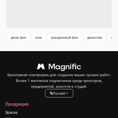
диско фон
огни
праздничный фон
дискотека
бле
Креативная платформа для создания ваших лучших работ.
Более 1 миллиона подписчиков среди креаторов,
предприятий, агентств и студий.
Pусский
Продукция
Spaces