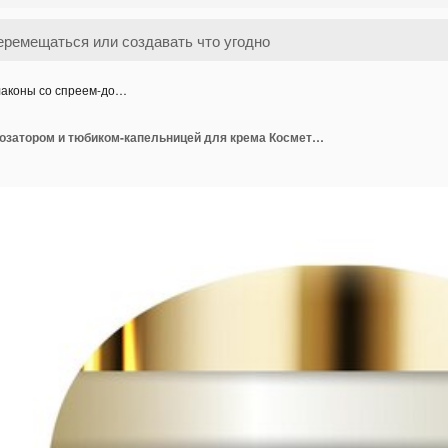
аконы со спреем-до…
Флаконы со спреем-дозатором и тюбиком-капельницей для крема Косметическая упаковка