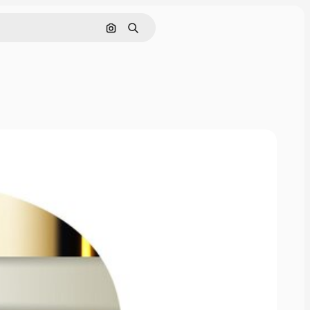
Поиск по изображению
Поиск