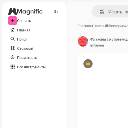
Создать
Главная
/
Стоковый
/
Векторы
/
Фл
Главная
Поиск
entaneer
Стоковый
Посмотреть
Премиум
Все инструменты