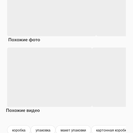
Похожие фото
Похожие видео
Premium
Premium
Premium
Premium
коробка
упаковка
макет упаковки
картонная коробка