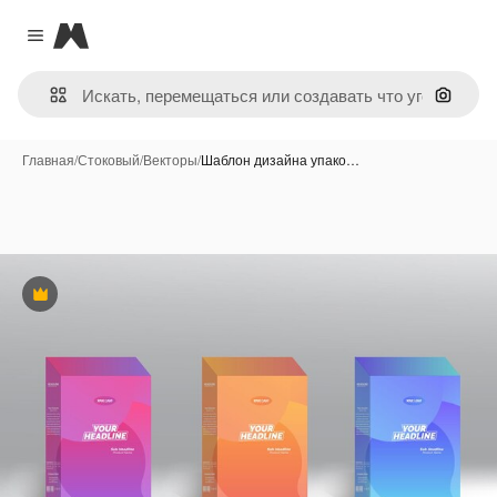
Magnific
Close menu
Поиск 
Главная
/
Стоковый
/
Векторы
/
Шаблон дизайна упако…
Премиум